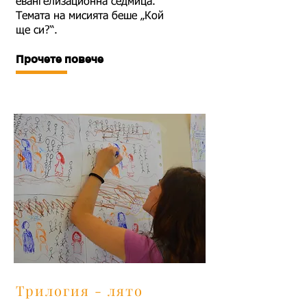
евангелизационна седмица.
Темата на мисията беше „Кой
ще си?“.
Прочете повече
Трилогия - лято