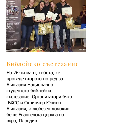
Библейско състезание
На 26-ти март, събота, се
проведе второто по ред за
България Национално
студентско библейско
състезание. Организатори бяха
БХСС и Скрипчър Юниън
България, а любезен домакин
беше Евангелска църква на
вяра, Пловдив.