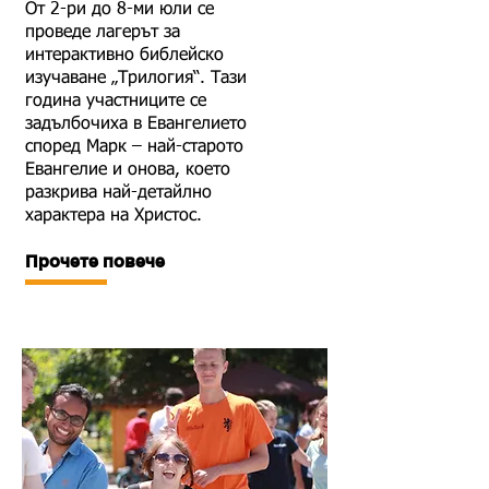
От 2-ри до 8-ми юли се
проведе лагерът за
интерактивно библейско
изучаване „Трилогия“. Тази
година участниците се
задълбочиха в Евангелието
според Марк – най-старото
Евангелие и онова, което
разкрива най-детайлно
характера на Христос.
Прочете повече