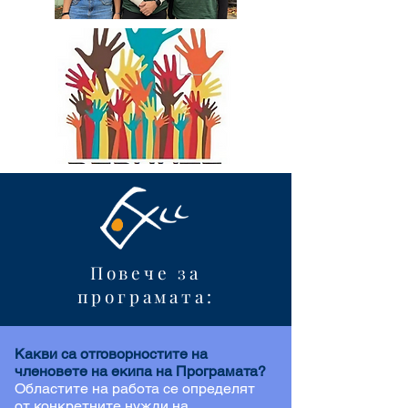
Повече за
програмата:
Какви са отговорностите на
членовете на екипа на Програмата?
Областите на работа се определят
от конкретните нужди на