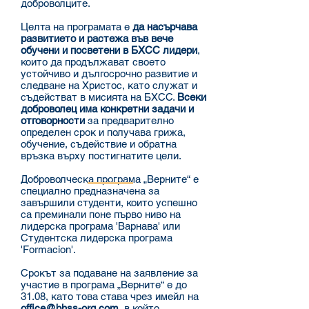
доброволците.
Целта на програмата е
да насърчава
развитието и растежа във вече
обучени и посветени в БХСС лидери
,
които да продължават своето
устойчиво и дългосрочно развитие и
следване на Христос, като служат и
съдействат в мисията на БХСС.
Всеки
доброволец има конкретни задачи и
отговорности
за предварително
определен срок и получава грижа,
обучение, съдействие и обратна
връзка върху постигнатите цели.
Доброволческа програма „Верните“ е
специално предназначена за
завършили студенти, които успешно
са преминали поне първо ниво на
лидерска програма 'Варнава' или
Студентска лидерска програма
'Formacion'.
Срокът за подаване на заявление за
участие в програма „Верните“ е до
31.08, като това става чрез имейл на
office@bhss-org.com,
в който