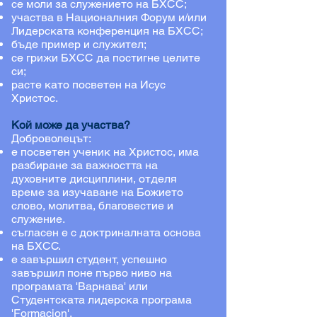
се моли за служението на БХСС;
участва в Националния Форум и/или
Лидерската конференция на БХСС;
бъде пример и служител;
се грижи БХСС да постигне целите
си;
расте като посветен на Исус
Христос.
Кой може да участва?
Доброволецът:
е посветен ученик на Христос, има
разбиране за важността на
духовните дисциплини, отделя
време за изучаване на Божието
слово, молитва, благовестие и
служение.
съгласен е с
д
октриналната основа
на БХСС.
е завършил студент, успешно
завършил поне първо ниво на
програмата '
Варнава'
или
Студентската лидерска програма
'Formacion'.