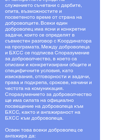
служението съчетани с дарбите,
опита, възможностите и
посветеното време от страна на
доброволците. Всеки един
доброволец има ясни и конкретни
задачи, които се определят в
съвместен разговор с Координатора
на програмата. Между доброволеца
и БХСС се подписва Споразумение
за доброволчество, в което са
описани и конкретизирани общите и
специфичните условия, като
изисквания, отговорности и задачи,
права и подкрепа, срокове, начини и
честота на комуникация.
Споразумението за доброволчество
ще има силата на официално
посвещение на доброволеца към
БХСС, както и ангажираност на
БХСС към доброволеца.
Освен това всеки доброволец се
ангажира да: