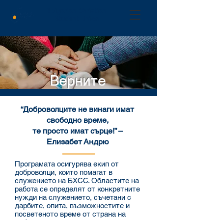
Bulgarian Christian
Student Union
Верните
“Доброволците не винаги имат
свободно време,
те просто имат сърце!” –
Елизабет Андрю
Програмата осигурява екип от
доброволци, които помагат в
служението на БХСС. Областите на
работа се определят от конкретните
нужди на служението, съчетани с
дарбите, опита, възможностите и
посветеното време от страна на