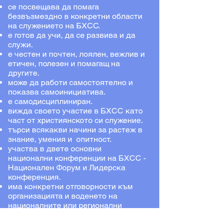
се посвещава да помага
безвъзмездно в конкретни области
на служението на БХСС.
е готов да учи, да се развива и да
служи.
е честен и почтен, лоялен, вежлив и
етичен, полезен и помагащ на
другите.
може да работи самостоятелно и
показва самоинициатива.
е самодисциплиниран.
вижда своето участие в БХСС като
част от християнското си служение.
търси всякакви начини за растеж в
знание, умения и опитност.
участва в двете основни
национални конференции на БХСС -
Национален Форум и Лидерска
конференция.
има конкретни отговорности към
организацията и воденето на
националните или регионални
събития и конференции на БХСС.