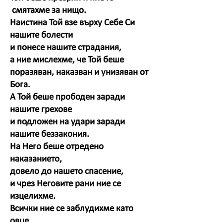
смятахме за нищо.
Наистина Той взе върху Себе Си
нашите болести
и понесе нашите страдания,
а ние мислехме, че Той беше
поразяван, наказван и унизяван от
Бога.
А Той беше прободен заради
нашите грехове
и подложен на удари заради
нашите беззакония.
На Него беше отредено
наказанието,
довело до нашето спасение,
и чрез Неговите рани ние се
изцелихме.
Всички ние се заблудихме като
овце,