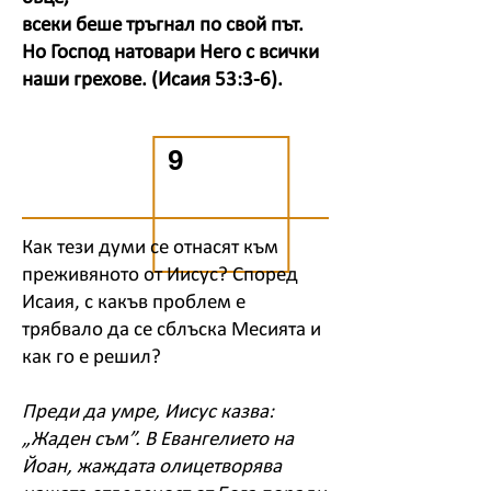
всеки беше тръгнал по свой път.
Но Господ натовари Него с всички
наши грехове. (Исаия 53:3-6).
9
Как тези думи се отнасят към
преживяното от Иисус? Според
Исаия, с какъв проблем е
трябвало да се сблъска Месията и
как го е решил?
Преди да умре, Иисус казва:
„Жаден съм”. В Евангелието на
Йоан, жаждата олицетворява