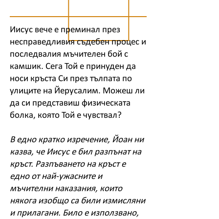
Иисус вече е преминал през
несправедливия съдебен процес и
последвалия мъчителен бой с
камшик. Сега Той е принуден да
носи кръста Си през тълпата по
улиците на Йерусалим. Можеш ли
да си представиш физическата
болка, която Той е чувствал?
В едно кратко изречение, Йоан ни
казва, че Иисус е бил разпънат на
кръст. Разпъването на кръст е
едно от най-ужасните и
мъчителни наказания, които
някога изобщо са били измисляни
и прилагани. Било е използвано,