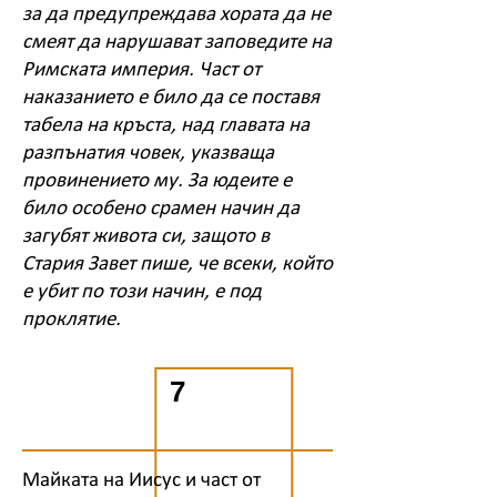
за да предупреждава хората да не
смеят да нарушават заповедите на
Римската империя. Част от
наказанието е било да се поставя
табела на кръста, над главата на
разпънатия човек, указваща
провинението му. За юдеите е
било особено срамен начин да
загубят живота си, защото в
Стария Завет пише, че всеки, който
е убит по този начин, е под
проклятие.
7
Майката на Иисус и част от