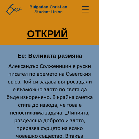
Bulgarian Christian
Student Union
ОТКРИЙ
Ee: Великата размяна
Александър Солженицин е руски
писател по времето на Съветския
съюз. Той си задава въпроса дали
е възможно злото по света да
бъде изкоренено. В крайна сметка
стига до извода, че това е
непостижима задача: „Линията,
разделяща доброто и злото,
прерязва сърцето на всяко
човешко същество. В такъв