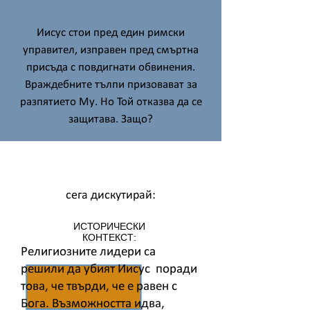
Иисус стои пред един римски
управител, изправен пред смъртна
присъда с повдигнати обвинения.
Враждебните тълпи призовават за
разпятието Му. Но Той отказва да се
защитава. Защо?
сега дискутирай:
ИСТОРИЧЕСКИ
КОНТЕКСТ:
Религиозните лидери са
решили да убият Иисус поради
това, че твърди, че е равен с
Бога. Възможността идва,