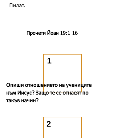
Пилат.
Прочети Йоан 19:1-16
1
Опиши отношението на учениците
към Иисус? Защо те се отнасят по
такъв начин?
2