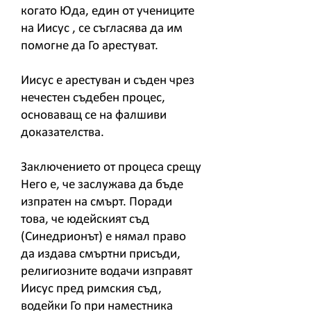
когато Юда, един от учениците
на Иисус , се съгласява да им
помогне да Го арестуват.
Иисус е арестуван и съден чрез
нечестен съдебен процес,
основаващ се на фалшиви
доказателства.
Заключението от процеса срещу
Него е, че заслужава да бъде
изпратен на смърт. Поради
това, че юдейският съд
(Синедрионът) е нямал право
да издава смъртни присъди,
религиозните водачи изправят
Иисус пред римския съд,
водейки Го при наместника