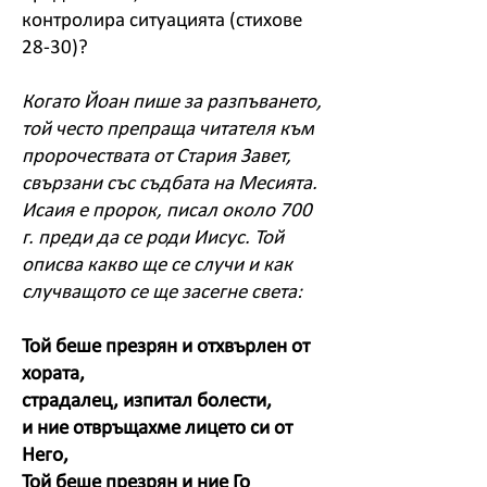
контролира ситуацията (стихове
28-30)?
Когато Йоан пише за разпъването,
той често препраща читателя към
пророчествата от Стария Завет,
свързани със съдбата на Месията.
Исаия е пророк, писал около 700
г. преди да се роди Иисус. Той
описва какво ще се случи и как
случващото се ще засегне света:
Той беше презрян и отхвърлен от
хората,
страдалец, изпитал болести,
и ние отвръщахме лицето си от
Него,
Той беше презрян и ние Го