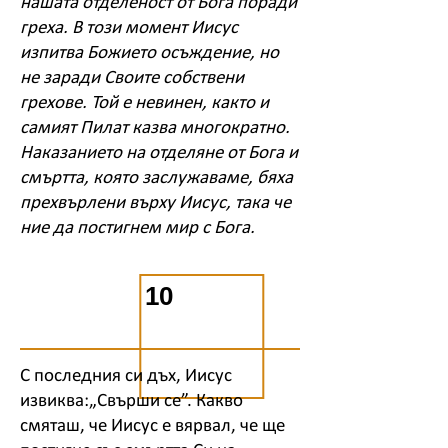
нашата отделеност от Бога поради
греха. В този момент Иисус
изпитва Божието осъждение, но
не заради Своите собствени
грехове. Той е невинен, както и
самият Пилат казва многократно.
Наказанието на отделяне от Бога и
смъртта, която заслужаваме, бяха
прехвърлени върху Иисус, така че
ние да постигнем мир с Бога.
10
С последния си дъх, Иисус
извиква:„Свърши се”. Какво
смяташ, че Иисус е вярвал, че ще