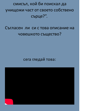
смисъл, кой би поискал да
унищожи част от своето собствено
сърце?”.
Съгласен ли си с това описание на
човешкото същество?
сега гледай това: