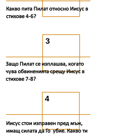
Какво пита Пилат относно Иисус в
стихове 4-6?
3
Защо Пилат се изплашва, когато
чува обвиненията срещу Иисус в
стихове 7-8?
4
Иисус стои изправен пред мъж,
имащ силата да Го убие. Какво ти