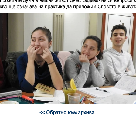
 Божиите думи в нашия живот днес. Задавахме си въпроси ка
какво ще означава на практика да приложим Словото в живот
<< Обратно към архива