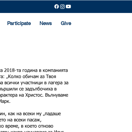
Participate
News
Give
а 2018-та година в компанията
а: „Колко обичам аз Твоя
за всички участници в лагера за
авършили се задълбочиха в
арактера на Христос. Вълнуваме
Марк.
ин, как на всеки му „падаше
то на всеки пасаж,
хо време, в което отново