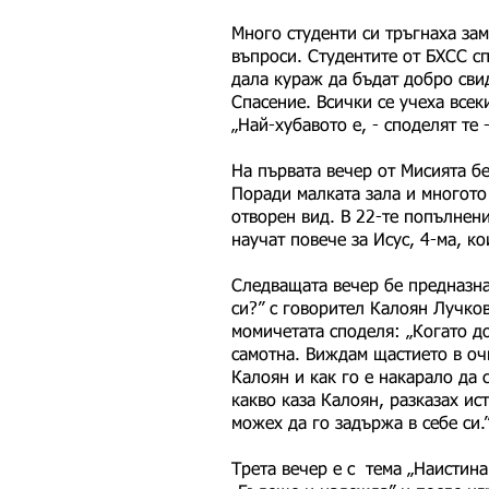
Много студенти си тръгнаха зам
въпроси. Студентите от БХСС сп
дала кураж да бъдат добро свид
Спасение. Всички се учеха всек
„Най-хубавото е, - споделят те
На първата вечер от Мисията бе
Поради малката зала и многото 
отворен вид. В 22-те попълнени
научат повече за Исус, 4-ма, к
Следващата вечер бе предназна
си?” с говорител Калоян Лучков
момичетата споделя: „Когато до
самотна. Виждам щастието в очи
Калоян и как го е накарало да 
какво каза Калоян, разказах ист
можех да го задържа в себе си.
Трета вечер е с тема „Наистин