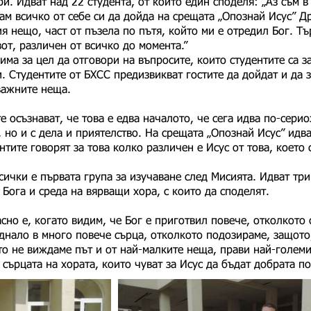
и. Идват над 22 студента, от които един споделя: „Аз съм в
ам всичко от себе си да дойда на срещата „Опознай Исус” Др
ия нещо, част от пъзела по пътя, който ми е отредил Бог. Тъ
от, различен от всичко до момента.”
има за цел да отговори на въпросите, които студентите са з
 Студентите от БХСС предизвикват гостите да дойдат и да з
важните неща.
е осъзнават, че това е едва началото, че сега идва по-серио
, но и с дела и приятелство. На срещата „Опознай Исус” идв
нтите говорят за това колко различен е Исус от това, което 
сички е първата група за изучаване след Мисията. Идват три
Бога и среда на вярващи хора, с които да споделят.
но е, когато видим, че Бог е приготвил повече, отколкото 
днало в много повече сърца, отколкото подозираме, защото,
то не виждаме път и от най-малките неща, прави най-големи
и сърцата на хората, които чуват за Исус да бъдат добрата по