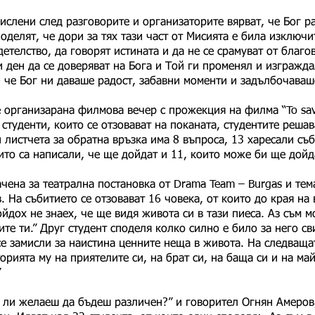
ислени след разговорите и организаторите вярват, че Бог р
оделят, че дори за тях тази част от Мисията е била изключ
етелство, да говорят истината и да не се срамуват от благо
и ден да се доверяват на Бога и Той ги променял и изгражда
 - че Бог ни даваше радост, забавни моменти и задълбочава
 организарана филмова вечер с прожекция на филма “To save 
студенти, които се отзовават на поканата, студентите решав
 листчета за обратна връзка има 8 въпроса, 13 харесали съб
оито са написали, че ще дойдат и 11, които може би ще дойд
чена за театрална постановка от Drama Team – Burgas и тем
. На събитието се отзовават 16 човека, от които до края на 
йдох не знаех, че ще видя живота си в тази пиеса. Аз съм м
те ти.” Друг студент споделя колко силно е било за него св
се замисли за наистина ценните неща в живота. На следващат
орията му на приятелите си, на брат си, на баща си и на май
”
а ли желаеш да бъдеш различен?” и говорител Огнян Амеров