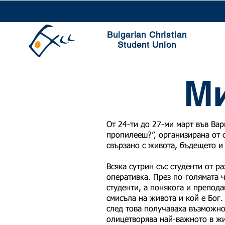
Bulgarian Christian
Student Union
Ми
От 24-ти до 27-ми март във Ва
пропилееш?”, организирана от 
свързано с живота, бъдещето и 
Всяка сутрин със студенти от р
оперативка. През по-голямата ч
студенти, а понякога и препода
смисъла на живота и кой е Бог.
след това получаваха възможно
олицетворява най-важното в жи