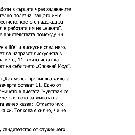
аботи в сърцата чрез задаваните
ително полезна, защото им е
вестието, което е надежда за
л в работата им на „нивата“.
ше приятелствата помежду ни.“
a life” и дискусия след него.
ат да направят дискусията в
итието, 11, които искат да
ат на събитието „Опознай Исус”.
а „Как човек пропилява живота
вечерта остават 11. Едно от
омичето в пиесата. Чувствам се
идетелството за живота на
а вечер казва: „Откакто чух
ка си. Толкова е силно, че не
, свидетелство от служението