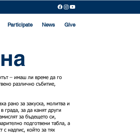
Participate
News
Give
на
тът – имаш ли време да го
твено различно събитие,
ха рано за закуска, молитва и
в града, за да канят други
замислят за бъдещето си,
варително подготвени табла, а
 с надпис, който за тях