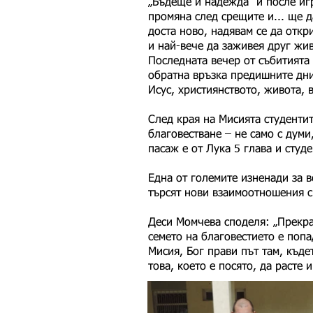
„Бъдеще и надежда” и после игр
промяна след срещите и... ще д
доста ново, надявам се да откр
и най-вече да заживея друг жив
Последната вечер от събитията 
обратна връзка предишните дни.
Исус, християнството, живота, 
След края на Мисията студентит
благовестване – не само с думи
пасаж е от Лука 5 глава и студе
Една от големите изненади за в
търсят нови взаимоотношения с 
Деси Момчева споделя: „Прекрас
семето на благовестието е попа
Мисия, Бог прави път там, къде
това, което е посято, да расте 