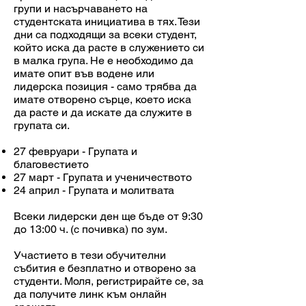
групи и насърчаването на
студентската инициатива в тях. Тези
дни са подходящи за всеки студент,
който иска да расте в служението си
в малка група. Не е необходимо да
имате опит във водене или
лидерска позиция - само трябва да
имате отворено сърце, което иска
да расте и да искате да служите в
групата си.
27 февруари - Групата и
благовестието
27 март - Групата и ученичеството
24 април - Групата и молитвата
Всеки лидерски ден ще бъде от 9:30
до 13:00 ч. (с почивка) по зум.
Участието в тези обучителни
събития е безплатно и отворено за
студенти. Моля, регистрирайте се, за
да получите линк към онлайн