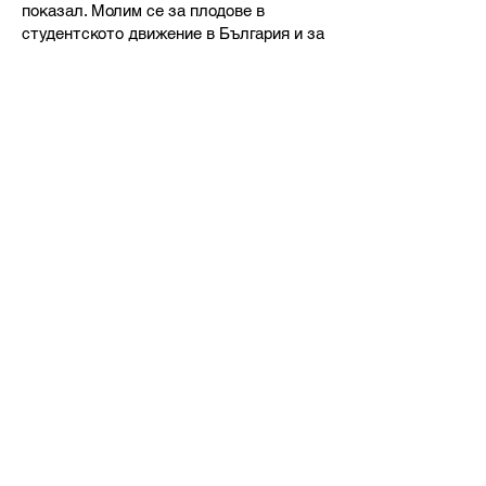
показал. Молим се за плодове в
студентското движение в България и за
продължаване на доброто дело, което
Бог вече е започнал в нас и чрез нас.
<< Обратно към архива
BULGARIAN CHRISTIAN
STUDENT UNION
Hristo Botev Bul. 13, apt. 8,
Sofia,
Bulgaria
office@bhss-org.com