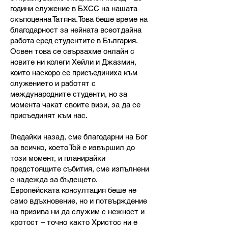
години служение в БХСС на нашата
скъпоценна Татяна. Това беше време на
благодарност за нейната всеотдайна
работа сред студентите в България.
Освен това се свързахме онлайн с
новите ни колеги Хейли и Джазмин,
които наскоро се присъединиха към
служението и работят с
международните студенти, но за
момента чакат своите визи, за да се
присъединят към нас.
Гледайки назад, сме благодарни на Бог
за всичко, което Той е извършил до
този момент, и планирайки
предстоящите събития, сме изпълнени
с надежда за бъдещето.
Европейската консултация беше не
само вдъхновение, но и потвърждение
на призива ни да служим с нежност и
кротост – точно както Христос ни е