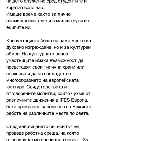
нашето служение сред студентите и
хората около нас.
Имаше време както за лично
размишление,така и в малки групи и в
екипите ни.
Консултацията беше не само място за
духовно изграждане, но и за културен
обмен. На културната вечер
участниците имаха възможност да
представят свои типични храни или
снаксове и да се насладят на
многообразието на европейската
култура. Свидетелствата и
отговорените молитви, които чухме от
различните движения в IFES Европа,
бяха прекрасно напомняне за Божията
работа на различните места по света.
След завръщането си, екипът ни
проведе работна среща, на която
отпразнувахме специален повод – 25-