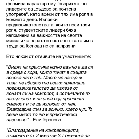
формира характера му. Говорихме, че
лидерите са „съдове за почтена
употреба“, като всеки от тях има роля в
Божието дело. Въпреки
предизвикателствата, които носи тази
роля, студентските лидери бяха
напомнени за важността на своята
мисия и че вярата и постоянството им в
труда за Господа не са напразни.
Ето някои от отзивите на участниците:
"
Видях на практика колко важно е да си
в среда с хора, които тичат в същата
посока като теб. Много ме насърчи
това, че абсолютно всеки приемаше
предизвикателство да излезе от
зоната си на комфорт, а останалите го
насърчават и на свой ред проявяват
смелост и те да излязат от нея.
Благодарна съм за всичко, което чух. То
беше много точно и практически
насочено.
" - Ели Горанова
"Благодарение на конференцията,
стиховете от 2 Тимотей 2:7 оживяха за