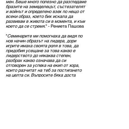
мен. Беше много полезно да разгледаме
бразите на земеделецът, състезателят
и войнът и определено взех по нещо от
всеки образ, което бих искала да
развивам в живота си в момента, и към
което да се стремя
." - Рениета Пашова
"
Семинарите ми помогнаха да видя по
нов начин образът на лидера, дори
игрите имаха своята роля в това, да
придобия усещане за това какво е
лидерството до някаква степен,
разбрах какво означава да си
отговорен за успеха на екип от хора,
които разчитат на теб за постигането
на целта си. Въпросите бяха доста
подтикващи към размишление и
поканата за тяхнята дискусия -
ключова."
Конференцията в Трявна беше не само
време на духовно изграждане, но и на
укрепване на лидерски умения и
взаимоотношения. Благодарни сме за
хубавото време, което Бог ни подари.