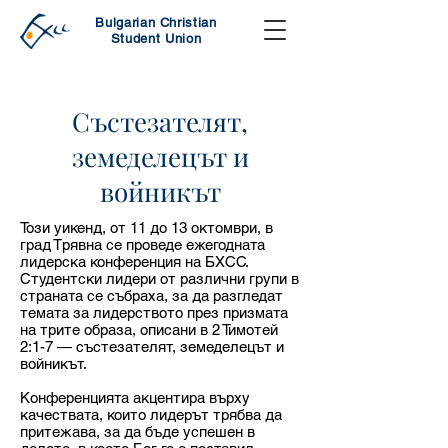
Bulgarian Christian
Student Union
Състезателят,
земеделецът и
войникът
Този уикенд, от 11 до 13 октомври, в
град Трявна се проведе ежегодната
лидерска конференция на БХСС.
Студентски лидери от различни групи в
страната се събраха, за да разгледат
темата за лидерството през призмата
на трите образа, описани в 2 Тимотей
2:1-7 — състезателят, земеделецът и
войникът.
Конференцията акцентира върху
качествата, които лидерът трябва да
притежава, за да бъде успешен в