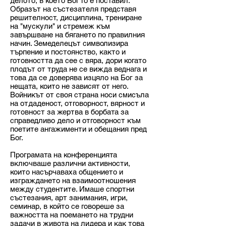
делото, в което Бог го е поставил.
Образът на състезателя представя
решителност, дисциплина, трениране
на "мускули" и стремеж към
завършване на бягането по правилния
начин. Земеделецът символизира
търпение и постоянство, както и
готовността да сее с вяра, дори когато
плодът от труда не се вижда веднага и
това да се доверява изцяло на Бог за
нещата, които не зависят от него.
Войникът от своя страна носи смисъла
на отдаденост, отговорност, вярност и
готовност за жертва в борбата за
справедливо дело и отговорност към
поетите ангажименти и обещания пред
Бог.
Програмата на конференцията
включваше различни активности,
които насърчаваха общението и
изграждането на взаимоотношения
между студентите. Имаше спортни
състезания, арт занимания, игри,
семинар, в който се говореше за
важността на поемането на трудни
задачи в живота на лидера и как това