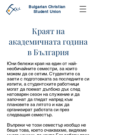
Bulgarian Christian
Student Union
Краят на
академичната година
в България
Юни бележи края на един от най-
необичайните семестри, за които
можем да се сетим. Студентите са
заети с подготовката за последните си
изпити, а студентските работници
могат да поемат дълбоко дъх след
натоварен сезон на служение и да
започнат да гледат напред към
плановете за лятото и как да
организират работата си през
следващия семестър.
Въпреки че този семестър изобщо не
беше това, което очаквахме, видяхме