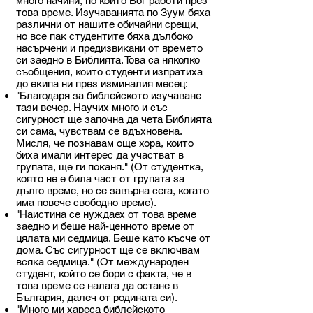
много начини, по които Бог работи през
това време. Изучаванията по Зуум бяха
различни от нашите обичайни срещи,
но все пак студентите бяха дълбоко
насърчени и предизвикани от времето
си заедно в Библията. Това са няколко
съобщения, които студенти изпратиха
до екипа ни през изминалия месец:
"Благодаря за библейското изучаване
тази вечер. Научих много и със
сигурност ще започна да чета Библията
си сама, чувствам се вдъхновена.
Мисля, че познавам още хора, които
биха имали интерес да участват в
групата, ще ги поканя." (От студентка,
която не е била част от групата за
дълго време, но се завърна сега, когато
има повече свободно време).
"Наистина се нуждаех от това време
заедно и беше най-ценното време от
цялата ми седмица. Беше като късче от
дома. Със сигурност ще се включвам
всяка седмица." (От международен
студент, който се бори с факта, че в
това време се налага да остане в
България, далеч от родината си).
"Много ми хареса библейското