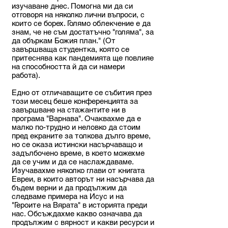
изучаване днес. Помогна ми да си
отговоря на няколко лични въпроси, с
които се борех. Голямо облекчение е да
знам, че не съм достатъчно "голяма", за
да объркам Божия план." (От
завършваща студентка, която се
притеснява как пандемията ще повлияе
на способността й да си намери
работа).
Едно от отличаващите се събития през
този месец беше конференцията за
завършване на стажантите ни в
програма "Варнава". Очаквахме да е
малко по-трудно и неловко да стоим
пред екраните за толкова дълго време,
но се оказа истински насърчаващо и
задълбочено време, в което можехме
да се учим и да се наслаждаваме.
Изучавахме няколко глави от книгата
Евреи, в които авторът ни насърчава да
бъдем верни и да продължим да
следваме примера на Исус и на
"Героите на Вярата" в историята преди
нас. Обсъждахме какво означава да
продължим с вярност и какви ресурси и