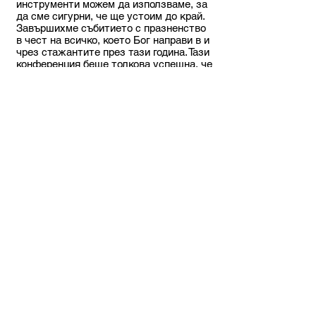
инструменти можем да използваме, за
да сме сигурни, че ще устоим до край.
Завършихме събитието с празненство
в чест на всичко, което Бог направи в и
чрез стажантите през тази година. Тази
конференция беше толкова успешна, че
дори обмисляме как можем да
продължим да използваме онлайн
срещите в бъдеще като
допълнение към нормалния работен
процес в БХСС.
<< Обратно към архива
BULGARIAN CHRISTIAN
STUDENT UNION